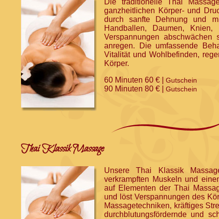
Die traditionelle Thai Massag
ganzheitlichen Körper- und Dru
durch sanfte Dehnung und m
Handballen, Daumen, Knien,
Verspannungen abschwächen so
anregen. Die umfassende Beha
Vitalität und Wohlbefinden, rege
Körper.
60 Minuten 60 € |
Gutschein
90 Minuten 80 € |
Gutschein
Thai Klassik Massage
Unsere Thai Klassik Massag
verkrampften Muskeln und einem
auf Elementen der Thai Massa
und löst Verspannungen des Körp
Massagetechniken, kräftiges St
durchblutungsfördernde und sch