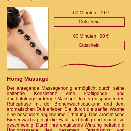
60 Minuten | 70 €
Gutschein
90 Minuten | 90 €
Gutschein
Honig Massage
Der anregende Massagehonig ermöglicht durch seine
haftende Konsistenz eine kräftigende und
durchblutungsfördernde Massage. In der entspannenden
Ruhephase mit der Bienenwachspackung und dem
aromatischen Duft erleben Sie durch die sanfte Wärme
eine besonders angenehme Erholung. Das aromatische
Bienenwachs pflegt die Haut nachhaltig und macht sie
geschmeidig. Durch ihre entgiftende Wirkung befreit die
Honigmassage den gesamten Organismus von