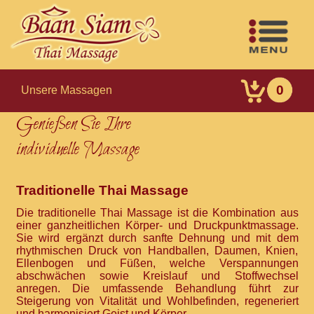
0
Unsere Massagen
Genießen Sie Ihre
individuelle Massage
Traditionelle Thai Massage
Die traditionelle Thai Massage ist die Kombination aus
einer ganzheitlichen Körper- und Druckpunktmassage.
Sie wird ergänzt durch sanfte Dehnung und mit dem
rhythmischen Druck von Handballen, Daumen, Knien,
Ellenbogen und Füßen, welche Verspannungen
abschwächen sowie Kreislauf und Stoffwechsel
anregen. Die umfassende Behandlung führt zur
Steigerung von Vitalität und Wohlbefinden, regeneriert
und harmonisiert Geist und Körper.