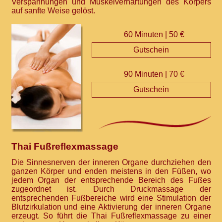
Verspannungen und Muskelverhärtungen des Körpers
auf sanfte Weise gelöst.
60 Minuten | 50 €
Gutschein
90 Minuten | 70 €
Gutschein
Thai Fußreflexmassage
Die Sinnesnerven der inneren Organe durchziehen den
ganzen Körper und enden meistens in den Füßen, wo
jedem Organ der entsprechende Bereich des Fußes
zugeordnet ist. Durch Druckmassage der
entsprechenden Fußbereiche wird eine Stimulation der
Blutzirkulation und eine Aktivierung der inneren Organe
erzeugt. So führt die Thai Fußreflexmassage zu einer