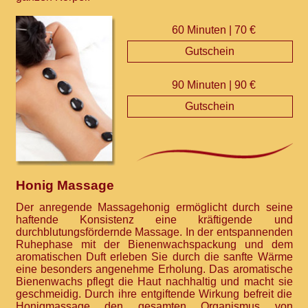
60 Minuten | 70 €
Gutschein
90 Minuten | 90 €
Gutschein
Honig Massage
Der anregende Massagehonig ermöglicht durch seine
haftende Konsistenz eine kräftigende und
durchblutungsfördernde Massage. In der entspannenden
Ruhephase mit der Bienenwachspackung und dem
aromatischen Duft erleben Sie durch die sanfte Wärme
eine besonders angenehme Erholung. Das aromatische
Bienenwachs pflegt die Haut nachhaltig und macht sie
geschmeidig. Durch ihre entgiftende Wirkung befreit die
Honigmassage den gesamten Organismus von