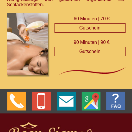
Schlackenstoffen.
60 Minuten | 70 €
Gutschein
90 Minuten | 90 €
Gutschein